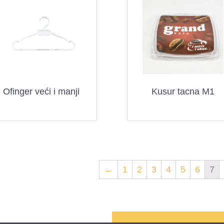
Ofinger veći i manji
Kusur tacna M1
←
1
2
3
4
5
6
7