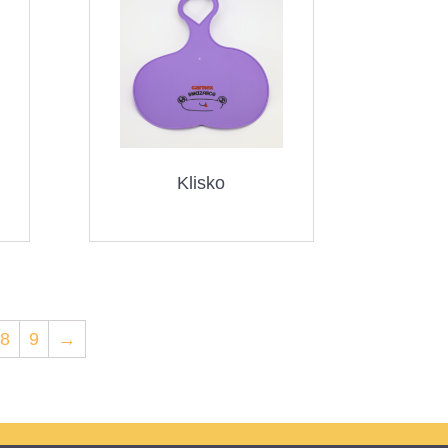
Klisko
8
9
→