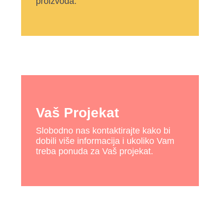
proizvoda.
Vaš Projekat
Slobodno nas kontaktirajte kako bi
dobili više informacija i ukoliko Vam
treba ponuda za Vaš projekat.