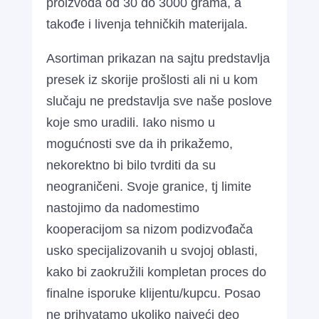
proizvoda od 30 do 3000 grama, a
takođe i livenja tehničkih materijala.
Asortiman prikazan na sajtu predstavlja
presek iz skorije prošlosti ali ni u kom
slučaju ne predstavlja sve naše poslove
koje smo uradili. Iako nismo u
mogućnosti sve da ih prikažemo,
nekorektno bi bilo tvrditi da su
neograničeni. Svoje granice, tj limite
nastojimo da nadomestimo
kooperacijom sa nizom podizvođača
usko specijalizovanih u svojoj oblasti,
kako bi zaokružili kompletan proces do
finalne isporuke klijentu/kupcu. Posao
ne prihvatamo ukoliko najveći deo